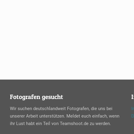
Fotografen gesucht
Wir suchen deutschlandweit Fotografen, die uns bei
I
unserer Arbeit unterstützen. Meldet euch einfach, wenn
D
ihr Lust habt ein Teil von Teamshoot.de zu werden.